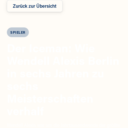
Zurück zur Übersicht
SPIELER
Der Iceman: Wie
Wendell Alexis Berlin
in sechs Jahren zu
sechs
Meisterschaften
verhalf
Wendell Alexis war um die Jahrtausendwende der größte