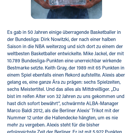
Es gab in 50 Jahren einige überragende Basketballer in
der Bundesliga: Dirk Nowitzki, der nach einer halben
Saison in die NBA weiterzog und sich dort zu einem der
weltbesten Basketballer entwickelte. Mike Jackel, der mit
10.789 Bundesliga-Punkten eine unerreichbar wirkende
Bestmarke setzte. Keith Gray, der 1989 mit 65 Punkten in
einem Spiel ebenfalls einen Rekord aufstellte. Alexis aber
gelang es, eine ganze Ära zu prägen: sechs Spielzeiten,
sechs Meistertitel. Und das alles als Mittdreißiger. „Du
bist im reifen Alter von 32 Jahren zu uns gekommen und
hast dich sofort bewährt“, schwärmte ALBA-Manager
Marco Baldi 2012, als die Berliner Alexis’ Trikot mit der
Nummer 12 unter die Hallendecke hängten, um es nie
mehr zu vergeben. Alexis steht für die bisher
erfolgreichste Zeit der Berliner. Er ist mit 5.922 Punkten